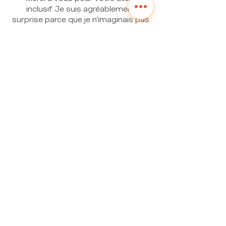
inclusif. Je suis agréablement
surprise parce que je n'imaginais pas
tout ce que nos choix pouvait
impliquer.
"
"
Une masterclass cette atelier.
L'animation a été super bien gérée et
j'en ressort avec des pistes de
réflexion pour penser l'inclusivité
dans mes projets.
"
Participante qui me raconte
qu'elle vient d'assister une
situation excluante :
"
S
i j'ai osé intervenir c'est parce que
j'avais ce prisme de la non-inclusivité
qui m'a permis de lire la situation de
façon factuelle, et c'était un motif